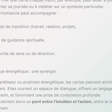
. Tirer une carte chaque matin, par exemple, peut aider à p
enter sa journée ou à méditer sur un symbole particulier.
cartomancie peut accompagner :
e de transition (travail, relation, projet),
 de guidance spirituelle,
rche de sens ou de direction.
que énergétique : une synergie
nétiseur ou praticien énergétique, les cartes peuvent enric
t. Elles ouvrent un espace de dialogue, offrent un langa
 soin, et favorisent une prise de conscience profonde.
devient alors un
pont entre l’intuition et l’action
, entre le r
ment.