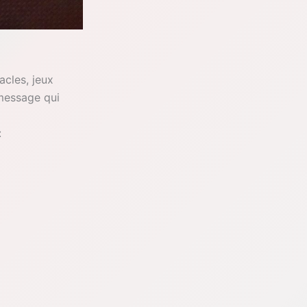
acles, jeux
 message qui
: