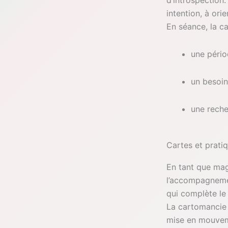
d’introspection
intention, à ori
En séance, la 
une périod
un besoin
une reche
Cartes et prati
En tant que mag
l’accompagnemen
qui complète le
La cartomancie 
mise en mouve