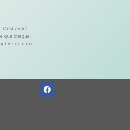
. C’est avant
lle que chaque
 acteur de notre
F
a
c
e
b
o
o