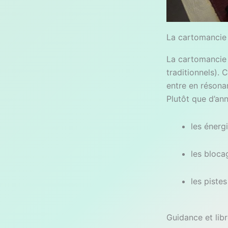
La cartomancie :
La cartomancie r
traditionnels).
entre en résona
Plutôt que d’ann
les énerg
les blocag
les pistes
Guidance et libr