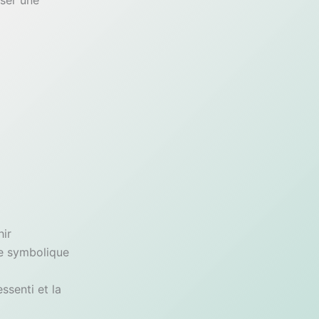
oser une
hir
ge symbolique
essenti et la